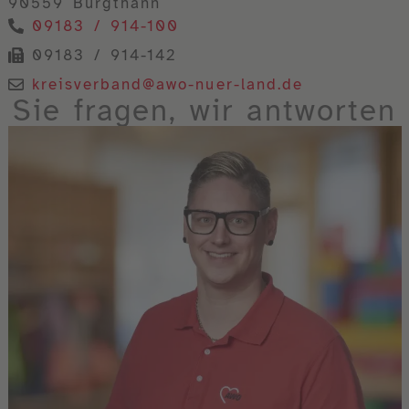
90559 Burgthann
09183 / 914-100
09183 / 914-142
kreisverband@awo-nuer-land.de
Sie fragen, wir antworten