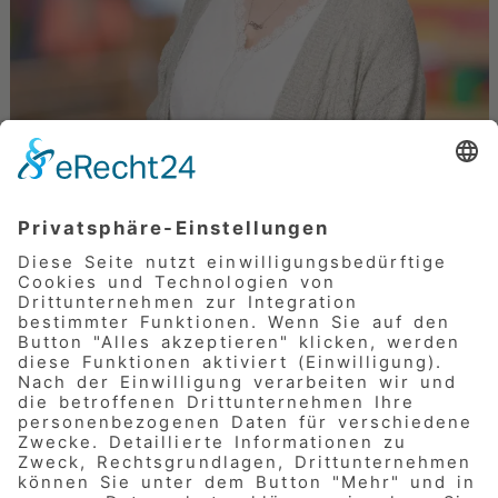
Rosa Förtsch
Fachberatung Kinder- und Jugendhilfe
rosa.foertsch@awo-nuer-land.de
09183 / 914 100
© 2026
AWO Nürnberger Land e.V.
Impressum