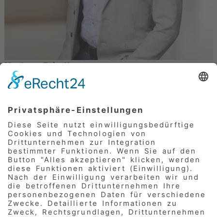
Markus Friedl
IT
Marketing
Pflege
Fuhrpark
Datenschutz
Leiharbeit
09183 / 914 100
© 2026
AWO Nürnberger Land e.V.