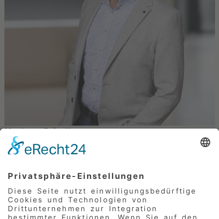
Markus Friedl
IT
Marketing
Pflege
Fuhrpark
Datenschutz
Leiharbeit
09183 / 914 100