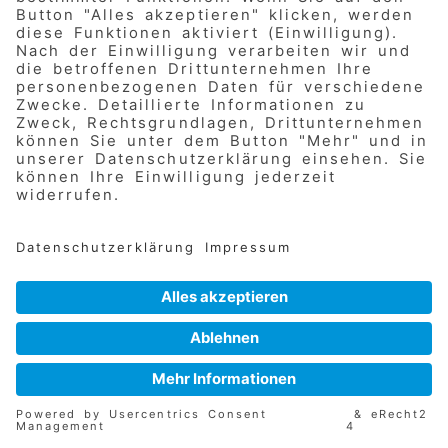
© 2026
AWO Nürnberger Land e.V.
Impressum
Datenschutz
Informationspflicht
Hinweisgebersystem
Cookie-Einstellungen
Burgthanner Str. 99, 90559 Burgthann
09183 / 914-100
kreisverband@awo-nuer-land.de