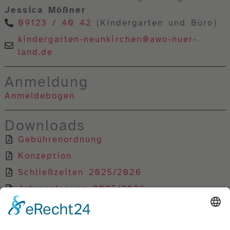
Jessica Mößner
09123 / 40 42
(Kindergarten und Büro)
kindergarten-neunkirchen@awo-nuer-
land.de
Anmeldung
Anmeldebogen
Downloads
Gebührenordnung
Konzeption
Schließzeiten 2025/2026
Jahresplanung 2025/2026
Satzung