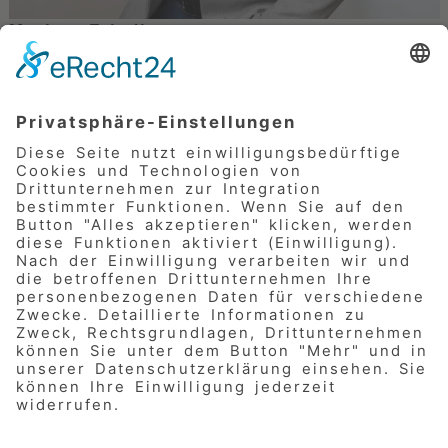
Markus Friedl
IT
Marketing
Pflege
Fuhrpark
Datenschutz
Leiharbeit
09183 / 914 100
© 2026
AWO Nürnberger Land e.V.
Impressum
Datenschutz
Informationspflicht